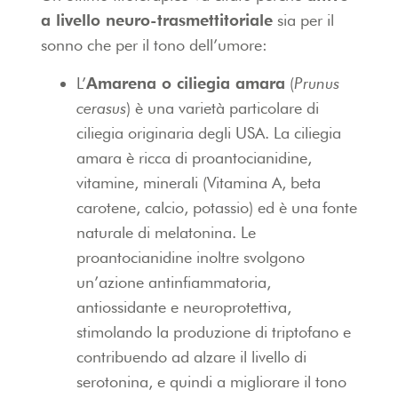
a livello neuro-trasmettitoriale
sia per il
sonno che per il tono dell’umore:
L’
Amarena o ciliegia amara
(
Prunus
cerasus
) è una varietà particolare di
ciliegia originaria degli USA. La ciliegia
amara è ricca di proantocianidine,
vitamine, minerali (Vitamina A, beta
carotene, calcio, potassio) ed è una fonte
naturale di melatonina. Le
proantocianidine inoltre svolgono
un’azione antinfiammatoria,
antiossidante e neuroprotettiva,
stimolando la produzione di triptofano e
contribuendo ad alzare il livello di
serotonina, e quindi a migliorare il tono