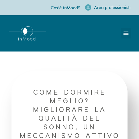
Area professionisti
Cos’è inMood?
Riposo sereno: cause e rimedi per il sonno del bambino
COME DORMIRE
MEGLIO?
MIGLIORARE LA
QUALITÀ DEL
SONNO, UN
MECCANISMO ATTIVO