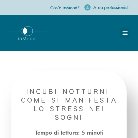
Area professionisti
Cos’è inMood?
Riposo sereno: cause e rimedi per il sonno del bambino
INCUBI NOTTURNI:
COME SI MANIFESTA
LO STRESS NEI
SOGNI
Tempo di lettura: 5 minuti